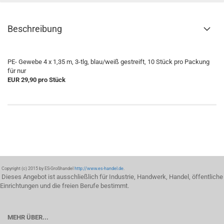
Beschreibung
PE- Gewebe 4 x 1,35 m, 3-tlg, blau/weiß gestreift, 10 Stück pro Packung
für nur
EUR 29,90 pro Stück
Copyright (c) 2015 by ES-Großhandel
http://www.es-handel.de
.
Dieses Angebot ist ausschließlich für Industrie, Handwerk, Handel, öffentliche
Einrichtungen und die freien Berufe bestimmt.
MEHR ÜBER...