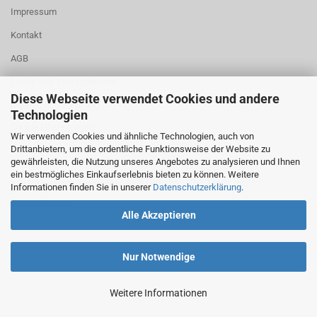
Impressum
Kontakt
AGB
Liefer- und Versandkosten
Diese Webseite verwendet Cookies und andere
Datenschutzerklärung
Technologien
Cookie Einstellungen
Wir verwenden Cookies und ähnliche Technologien, auch von
Drittanbietern, um die ordentliche Funktionsweise der Website zu
gewährleisten, die Nutzung unseres Angebotes zu analysieren und Ihnen
ein bestmögliches Einkaufserlebnis bieten zu können. Weitere
Alle Preisangaben verstehen sich netto zzgl. 19% MwSt. zzgl.
Informationen finden Sie in unserer
Datenschutzerklärung
.
Versandkosten.
Alle Akzeptieren
Nur Notwendige
Weitere Informationen