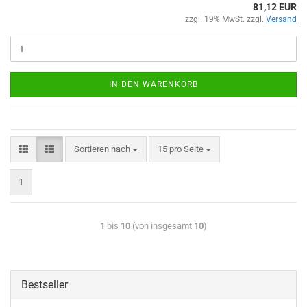
81,12 EUR
zzgl. 19% MwSt. zzgl.
Versand
IN DEN WARENKORB
Sortieren nach
15 pro Seite
1
1
bis
10
(von insgesamt
10
)
Bestseller