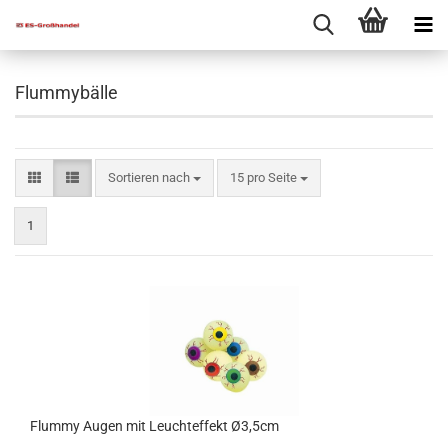
Flummybälle
Sortieren nach
15 pro Seite
1
Flummy Augen mit Leuchteffekt Ø3,5cm