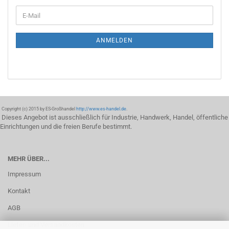
ANMELDEN
Copyright (c) 2015 by ES-Großhandel
http://www.es-handel.de
.
Dieses Angebot ist ausschließlich für Industrie, Handwerk, Handel, öffentliche
Einrichtungen und die freien Berufe bestimmt.
MEHR ÜBER...
Impressum
Kontakt
AGB
Liefer- und Versandkosten