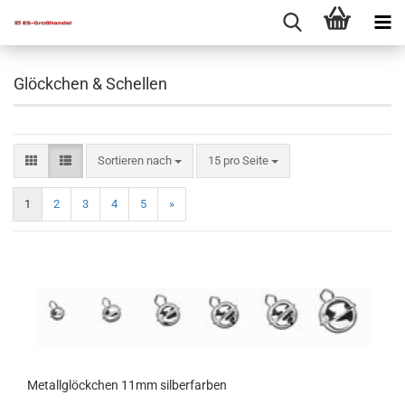
Glöckchen & Schellen
Sortieren nach
15 pro Seite
1
2
3
4
5
»
Metallglöckchen 11mm silberfarben