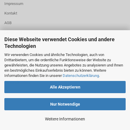
Impressum
Kontakt
AGB
Liefer- und Versandkosten
Diese Webseite verwendet Cookies und andere
Datenschutzerklärung
Technologien
Cookie Einstellungen
Wir verwenden Cookies und ähnliche Technologien, auch von
Drittanbietern, um die ordentliche Funktionsweise der Website zu
gewährleisten, die Nutzung unseres Angebotes zu analysieren und Ihnen
ein bestmögliches Einkaufserlebnis bieten zu können. Weitere
Alle Preisangaben verstehen sich netto zzgl. 19% MwSt. zzgl.
Informationen finden Sie in unserer
Datenschutzerklärung
.
Versandkosten.
Alle Akzeptieren
Nur Notwendige
Weitere Informationen