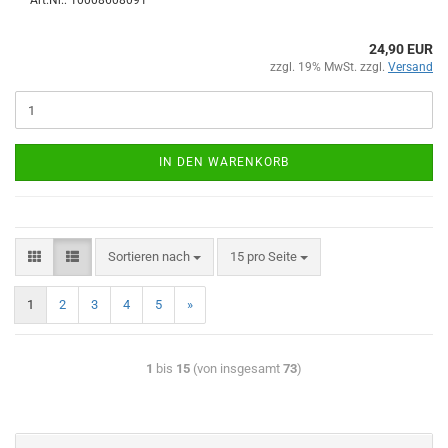
Art.Nr.: 10008608091
24,90 EUR
zzgl. 19% MwSt. zzgl.
Versand
IN DEN WARENKORB
Sortieren nach
15 pro Seite
1
2
3
4
5
»
1
bis
15
(von insgesamt
73
)