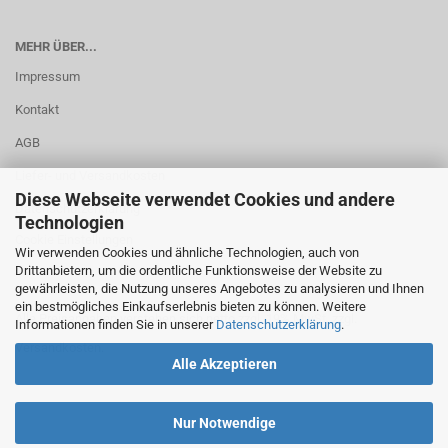
MEHR ÜBER...
Impressum
Kontakt
AGB
Liefer- und Versandkosten
Diese Webseite verwendet Cookies und andere
Datenschutzerklärung
Technologien
Cookie Einstellungen
Wir verwenden Cookies und ähnliche Technologien, auch von
Drittanbietern, um die ordentliche Funktionsweise der Website zu
gewährleisten, die Nutzung unseres Angebotes zu analysieren und Ihnen
ein bestmögliches Einkaufserlebnis bieten zu können. Weitere
Alle Preisangaben verstehen sich netto zzgl. 19% MwSt. zzgl.
Informationen finden Sie in unserer
Datenschutzerklärung
.
Versandkosten.
Alle Akzeptieren
Nur Notwendige