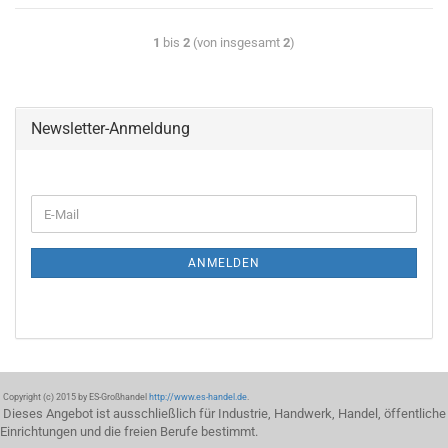
1
bis
2
(von insgesamt
2
)
Newsletter-Anmeldung
ANMELDEN
Copyright (c) 2015 by ES-Großhandel
http://www.es-handel.de
.
Dieses Angebot ist ausschließlich für Industrie, Handwerk, Handel, öffentliche
Einrichtungen und die freien Berufe bestimmt.